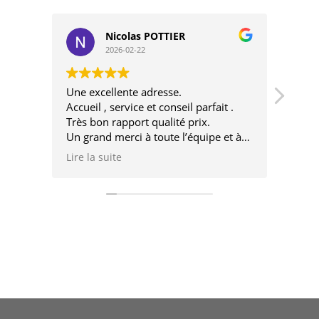
Nicolas POTTIER
2026-02-22
Une excellente adresse.
Très 
Accueil , service et conseil parfait .
très 
Très bon rapport qualité prix.
désin
Un grand merci à toute l’équipe et à
très bientôt pour un nouveau projet.
Lire la suite