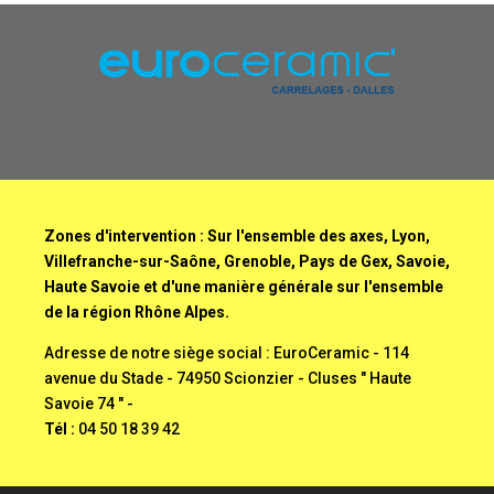
Zones d'intervention : Sur l'ensemble des axes, Lyon,
Villefranche-sur-Saône, Grenoble, Pays de Gex, Savoie,
Haute Savoie et d'une manière générale sur l'ensemble
de la région Rhône Alpes.
Adresse de notre siège social : EuroCeramic - 114
avenue du Stade - 74950 Scionzier - Cluses " Haute
Savoie 74 " -
Tél :
04 50 18 39 42