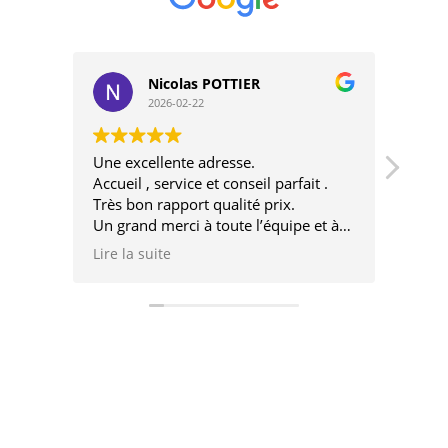
Nicolas POTTIER
2026-02-22
Une excellente adresse.
Très 
Accueil , service et conseil parfait .
très 
Très bon rapport qualité prix.
désin
Un grand merci à toute l’équipe et à
très bientôt pour un nouveau projet.
Lire la suite