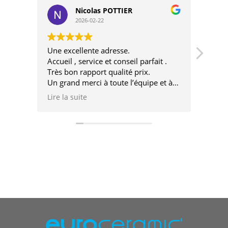
Nicolas POTTIER
2026-02-22
Une excellente adresse.
Très 
Accueil , service et conseil parfait .
très 
Très bon rapport qualité prix.
désin
Un grand merci à toute l’équipe et à
très bientôt pour un nouveau projet.
Lire la suite