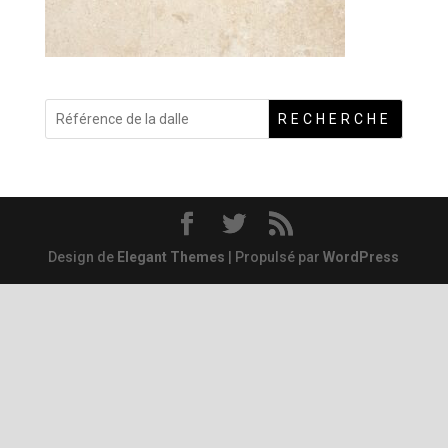
RECHERCHE
Design de
Elegant Themes
| Propulsé par
WordPress