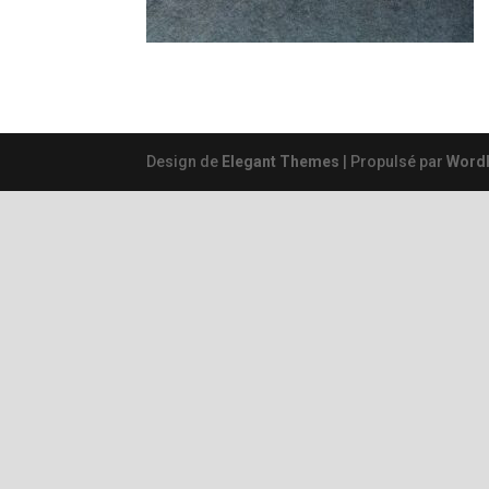
Design de
Elegant Themes
| Propulsé par
Word