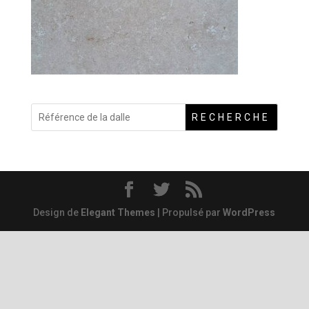
RECHERCHE
Design de
Elegant Themes
| Propulsé par
WordPress