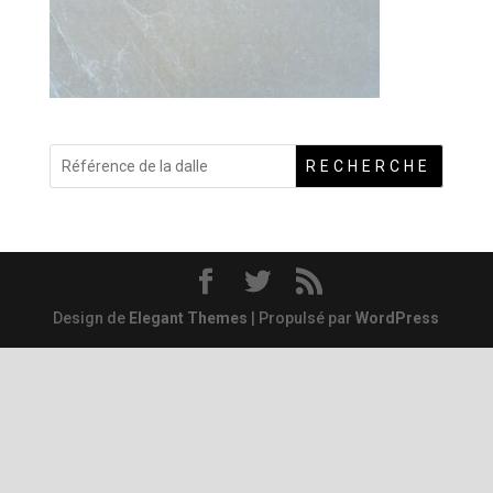
RECHERCHE
Design de
Elegant Themes
| Propulsé par
WordPress