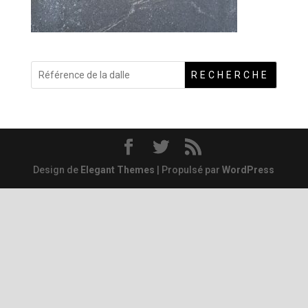
RECHERCHE
Design de
Elegant Themes
| Propulsé par
WordPress