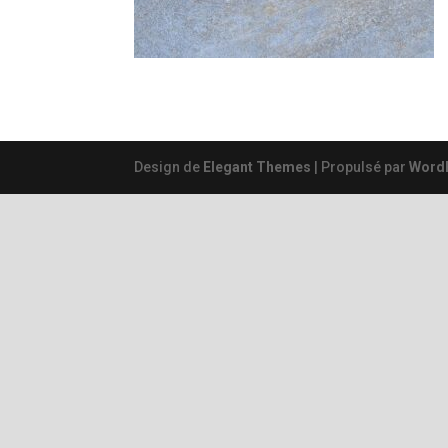
Design de
Elegant Themes
| Propulsé par
Word