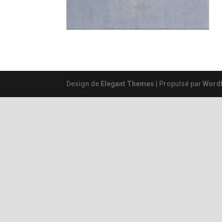
Design de
Elegant Themes
| Propulsé par
Word