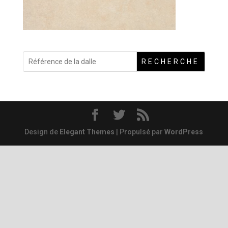
RECHERCHE
Design de
Elegant Themes
| Propulsé par
WordPress