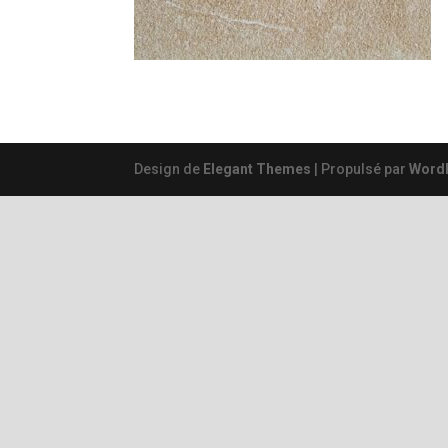
Design de
Elegant Themes
| Propulsé par
Word