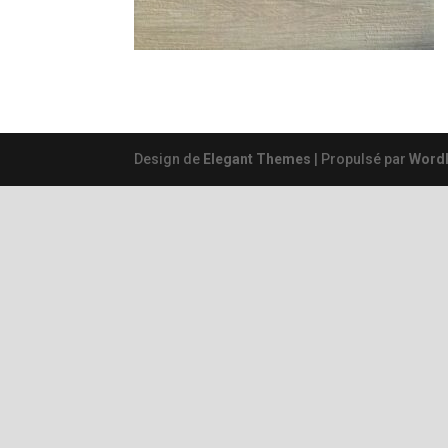
Design de
Elegant Themes
| Propulsé par
Word