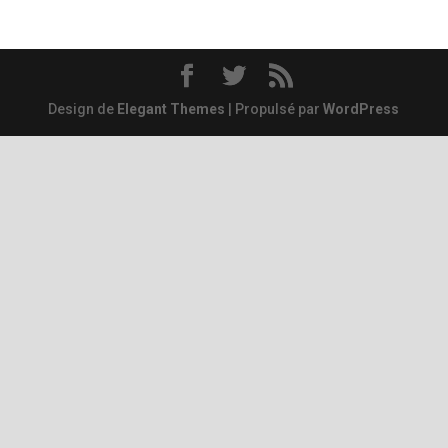
Design de
Elegant Themes
| Propulsé par
WordPress