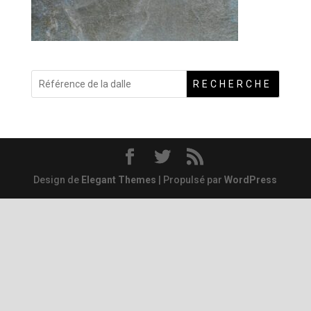
RECHERCHE
Design de
Elegant Themes
| Propulsé par
WordPress