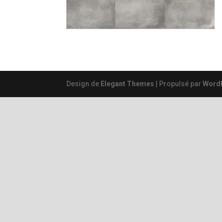
Design de
Elegant Themes
| Propulsé par
Word