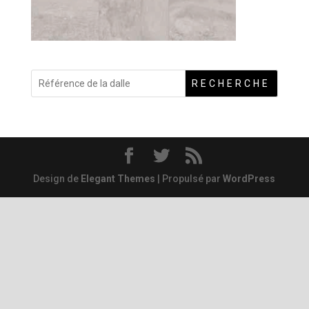
RECHERCHE
Design de
Elegant Themes
| Propulsé par
WordPress