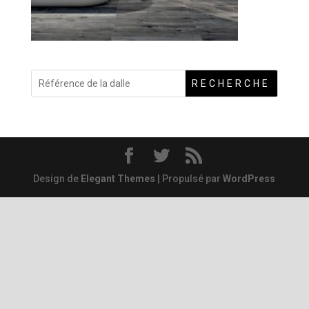
RECHERCHE
Design de
Elegant Themes
| Propulsé par
WordPress