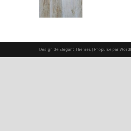
Design de
Elegant Themes
| Propulsé par
Word