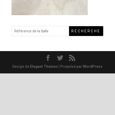
RECHERCHE
Design de
Elegant Themes
| Propulsé par
WordPress